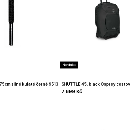
Novinka
y 75cm silné kulaté černé 9513
SHUTTLE 45, black Osprey cestovní zavazadlo
*
7 699
Kč