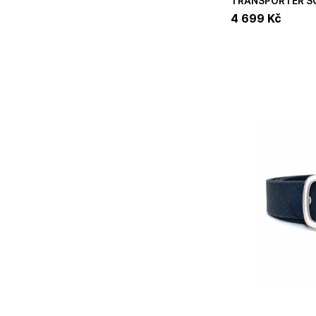
TRANSPORTER SQUFFEL 44, pine leaf green,
Osprey taška/ ce
4 699
Kč