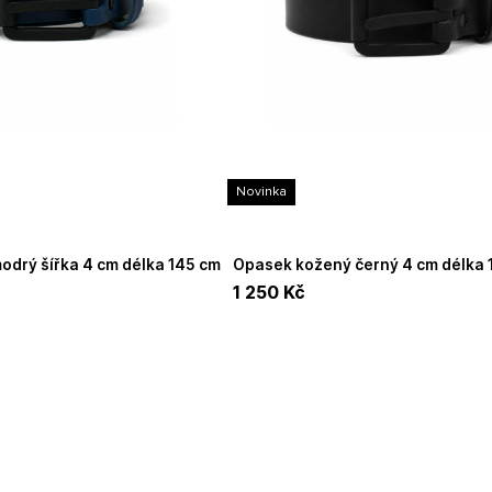
Novinka
Opasek kožený černý 4 cm délka 120 cm černá
přezka UNIDAX
1 250
Kč