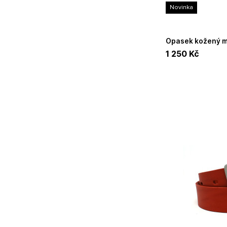
Novinka
Opasek kožený modrý šířka 2,7 cm délka 120
cm UNIDAX
1 250
Kč