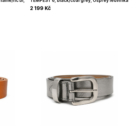
TEMPEST 6, black/coal grey, Osprey ledvinka *
 *
2 199
Kč