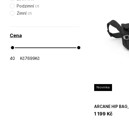
Podzimní
(
7
)
Zimní
(
7
)
Cena
Kč
Kč
Novinka
ARCANE HIP BAG,
1 199
Kč