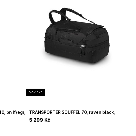
Novinka
TRANSPORTER SQUFFEL 70, raven black,
 *
Osprey taška/cestovní zavazadlo *
5 299
Kč