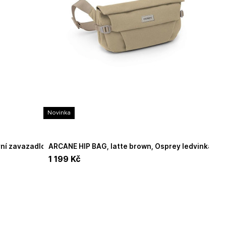
Novinka
ARCANE HIP BAG, latte brown, Osprey ledvinka
1 199
Kč