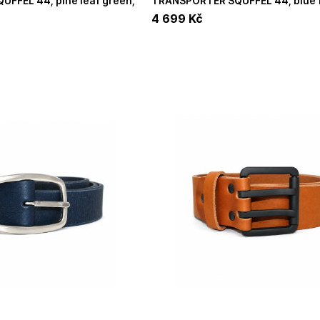
TRANSPORTER SQUFFEL 44, blue flame/nc bl,
stovní zavazadlo *
Osprey taška/cestovní zavazadlo
4 699
Kč