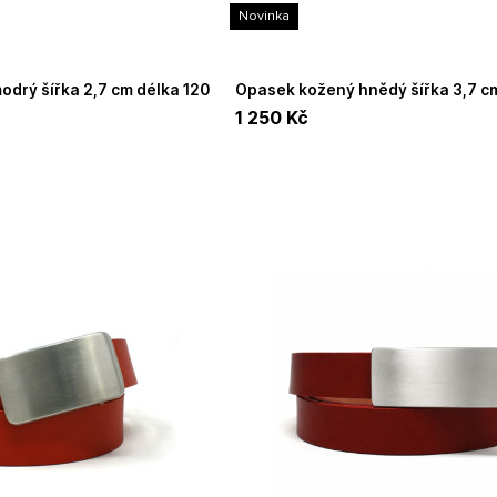
Novinka
Opasek kožený hnědý šířka 3,7 cm délka 140
cm UNIDAX
1 250
Kč