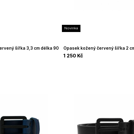
Novinka
Opasek kožený červený šířka 2 cm délka 120
cm UNIDAX
1 250
Kč