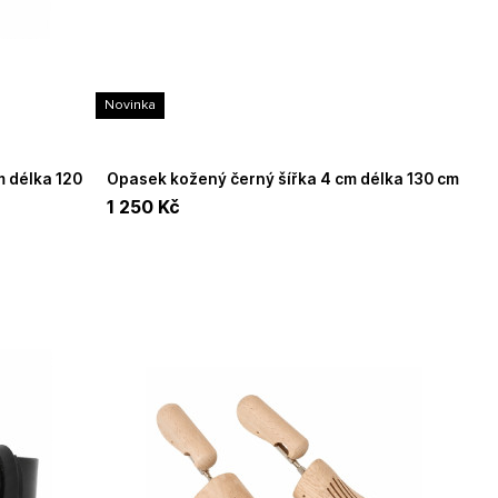
Novinka
Opasek kožený černý šířka 4 cm délka 130 cm
stříbrná přezka UNIDAX
1 250
Kč