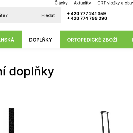
Články
Aktuality
ORT vložky a obu
Potřebujete poradit?
+ 420 777 241 359
Hledat
+ 420 774 799 290
ÁNSKÁ
DOPLŇKY
ORTOPEDICKÉ ZBOŽÍ
tní doplňky