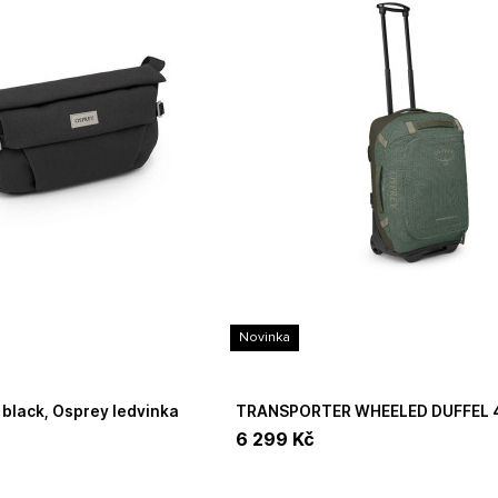
Novinka
 black, Osprey ledvinka
TRANSPORTER WHEELED DUFFEL 40, pn lf/egr,
Osprey taška/cestovní zavazadlo
6 299
Kč