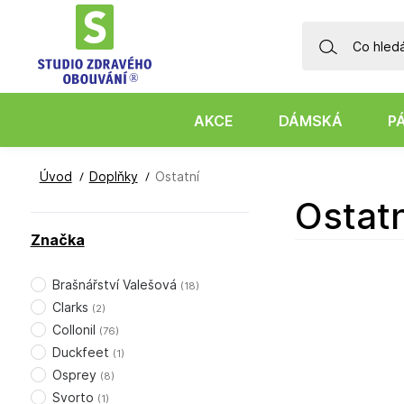
AKCE
DÁMSKÁ
P
Úvod
Doplňky
Ostatní
Osta
Značka
Brašnářství Valešová
(
18
)
Clarks
(
2
)
Collonil
(
76
)
Duckfeet
(
1
)
Osprey
(
8
)
Svorto
(
1
)