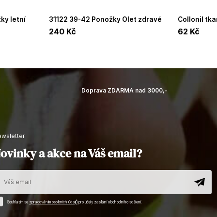
31122 39-42 Ponožky Olet zdravé
Collonil tkaničky 75cm silné kulaté
3 páry v
elastické rozšířené
černé 9513
240
Kč
62
Kč
Doprava ZDARMA nad 3000,-
newsletter
ovinky a akce na Váš email?
Souhlasím se
zpracováním osobních údajů
pro účely zasílání obchodního sdělení.