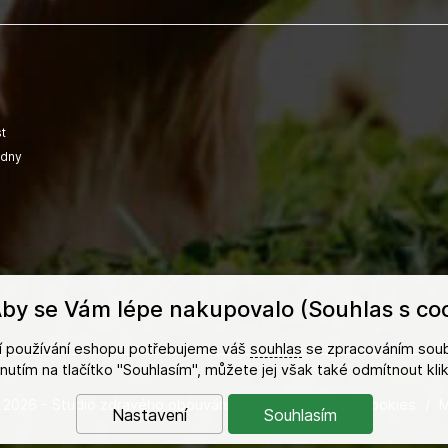
t
adny
by se Vám lépe nakupovalo (Souhlas s coo
ší používání eshopu potřebujeme váš
souhlas
se zpracováním soub
iknutím na tlačítko "Souhlasím", můžete jej však také odmítnout kl
 2026 - Studio zdravého obouvání s.r.o.
/
Nastavení cookies
/
M
Nastavení
Souhlasím