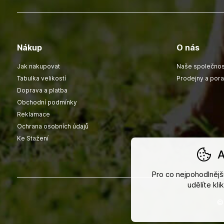
Nákup
O nás
Jak nakupovat
Naše společnos
Tabulka velikostí
Prodejny a por
Doprava a platba
Obchodní podmínky
Reklamace
Ochrana osobních údajů
Ke Stažení
A
Pro co nejpohodlněj
udělíte kl
©