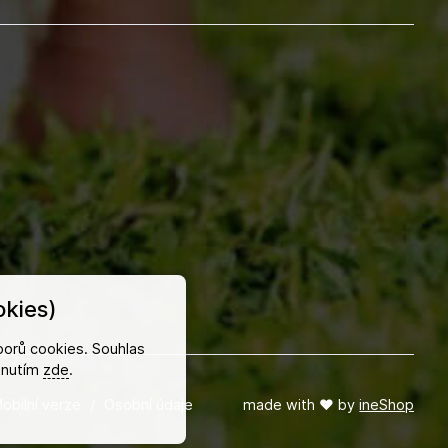
kies)
orů cookies. Souhlas
iknutím
zde
.
obilní verze
/
Osobní údaje
made with
❤
by
ineShop