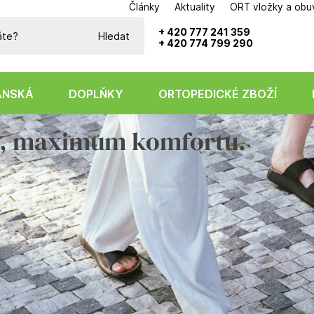
Články
Aktuality
ORT vložky a obu
Potřebujete poradit?
+ 420 777 241 359
Hledat
+ 420 774 799 290
ÁNSKÁ
DOPLŇKY
ORTOPEDICKÉ ZBOŽÍ
u, maximum komfortu.