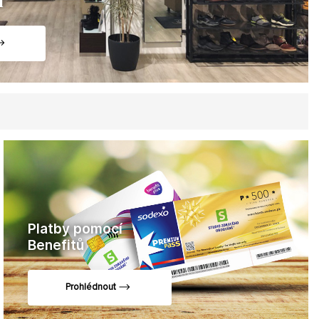
Platby pomocí
Benefitů
Prohlédnout