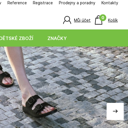
v
Reference
Registrace
Prodejny a poradny
Kontakty
0
Můj účet
Košík
DĚTSKÉ ZBOŽÍ
ZNAČKY