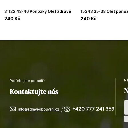
31122 43-46 Ponožky Olet zdravé
15343 35-38 Olet ponožky letní
elastické rozšířené
sneaker elastické mix 1 
240
Kč
240
Kč
balení
Potřebujete poradit?
N
Kontaktujte nás
+420 777 241 359
info@zdraveobouvani.cz