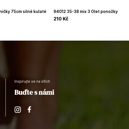
94012 35-38 mix 3 Olet ponožky
OXSOX Active sneaker 3 páry v
210
Kč
balení
Inspirujte se na sítích
Buďte s námi
Instagram
Facebook