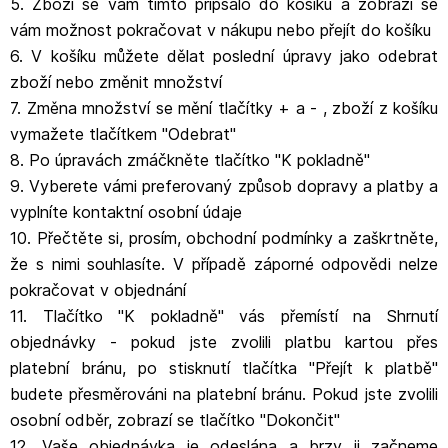
5. Zboží se vám tímto připsalo do košíku a zobrazí se
vám možnost pokračovat v nákupu nebo přejít do košíku
6. V košíku můžete dělat poslední úpravy jako odebrat
zboží nebo změnit množství
7. Změna množství se mění tlačítky + a - , zboží z košíku
vymažete tlačítkem "Odebrat"
8. Po úpravách zmáčkněte tlačítko "K pokladně"
9. Vyberete vámi preferovaný způsob dopravy a platby a
vyplníte kontaktní osobní údaje
10. Přečtěte si, prosím, obchodní podmínky a zaškrtněte,
že s nimi souhlasíte. V případě záporné odpovědi nelze
pokračovat v objednání
11. Tlačítko "K pokladně" vás přemístí na Shrnutí
objednávky - pokud jste zvolili platbu kartou přes
platební bránu, po stisknutí tlačítka "Přejít k platbě"
budete přesměrováni na platební bránu. Pokud jste zvolili
osobní odběr, zobrazí se tlačítko "Dokončit"
12. Vaše objednávka je odeslána a brzy ji začneme