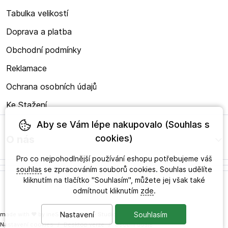
Tabulka velikostí
Doprava a platba
Obchodní podmínky
Reklamace
Ochrana osobních údajů
Ke Stažení
Aby se Vám lépe nakupovalo (Souhlas s
cookies)
O nás
Pro co nejpohodlnější používání eshopu potřebujeme váš
souhlas
se zpracováním souborů cookies. Souhlas udělíte
kliknutím na tlačítko "Souhlasím", můžete jej však také
odmítnout kliknutím
zde
.
Nastavení
Souhlasím
made with
❤
by
ineShop
© 2026 - Studio zdravého obouvání s.r.o.
Nastavení cookies
/
Desktop verze
/
Osobní údaje