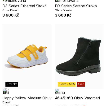
D3 Series Ethereal Široká
D3 Series Serene Široká
Obuv Diawin
Obuv Diawin
3 600
Kč
3 600
Kč
Novinka
Sleva
-
50
%
Akce
Happy Yellow Medium Obuv
46.451/60 Obuv Varomed
Diawin