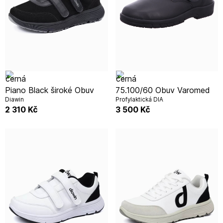
Piano Black široké Obuv
75.100/60 Obuv Varomed
Diawin
Profylaktická DIA
2 310
Kč
3 500
Kč