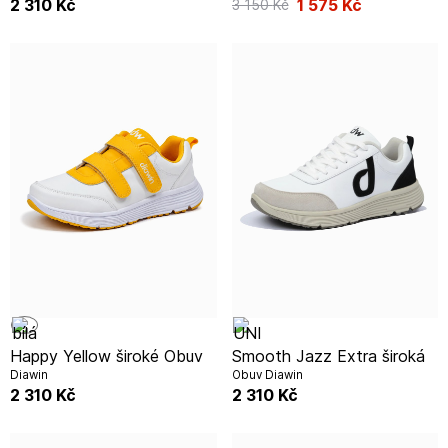
2 310
Kč
1 575
Kč
3 150
Kč
Happy Yellow široké Obuv
Smooth Jazz Extra široká
Diawin
Obuv Diawin
2 310
Kč
2 310
Kč