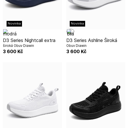
Novinka
Novinka
D3 Series Nightcall extra
D3 Series Ashline Široká
široká Obuv Diawin
Obuv Diawin
3 600
Kč
3 600
Kč