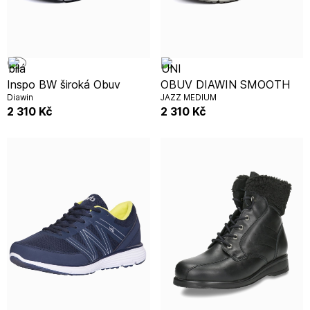
Inspo BW široká Obuv
OBUV DIAWIN SMOOTH
Diawin
JAZZ MEDIUM
2 310
Kč
2 310
Kč