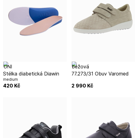
Stélka diabetická Diawin
77.273/31 Obuv Varomed
medium
420
Kč
2 990
Kč