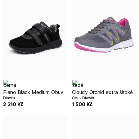
Piano Black Medium Obuv
Cloudy Orchid extra široké
Diawin
Obuv Diawin
2 310
Kč
1 500
Kč