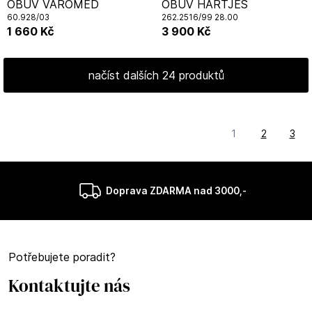
OBUV VAROMED
OBUV HARTJES
60.928/03
262.2516/99 28.00
1 660
Kč
3 900
Kč
načíst dalších 24 produktů
1
2
3
Doprava ZDARMA nad 3000,-
Potřebujete poradit?
Kontaktujte nás