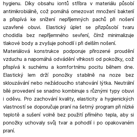
hygienu. Díky obsahu iontů stříbra v materiálu působí
antimikrobiálně, což pomáhá omezovat množení bakterií
a přispívá ke snížení nepříjemných pachů při nošení
uzavřené obuvi. Elastický úplet se přizpůsobí tvaru
chodidla bez nepříjemného sevření, čímž minimalizuje
tlakové body a zvyšuje pohodlí i při delším nošení.
Materiálová konstrukce podporuje přirozené proudění
vzduchu a napomáhá odvádění vlhkosti od pokožky, což
přispívá k suchému a komfortnímu pocitu během dne.
Elastický lem drží ponožky stabilně na noze bez
sklouzávání nebo nežádoucího stahování lýtka. Neutrální
bílé provedení se snadno kombinuje s různými typy obuvi
i oděvu. Pro zachování kvality, elasticity a hygienických
vlastností se doporučuje praní na šetrný program při nízké
teplotě a sušení volně bez použití přímého tepla, aby si
ponožky uchovaly svůj tvar a pohodlí i po opakovaném
praní.