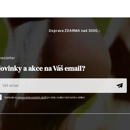
Doprava ZDARMA nad 3000,-
newsletter
ovinky a akce na Váš email?
Souhlasím se
zpracováním osobních údajů
pro účely zasílání obchodního sdělení.