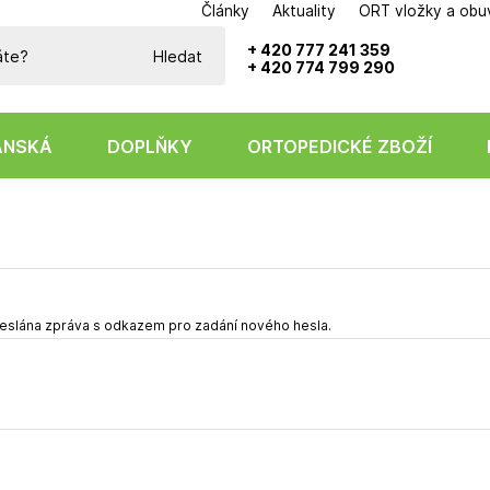
Články
Aktuality
ORT vložky a obu
Potřebujete poradit?
+ 420 777 241 359
Hledat
+ 420 774 799 290
ÁNSKÁ
DOPLŇKY
ORTOPEDICKÉ ZBOŽÍ
odeslána zpráva s odkazem pro zadání nového hesla.