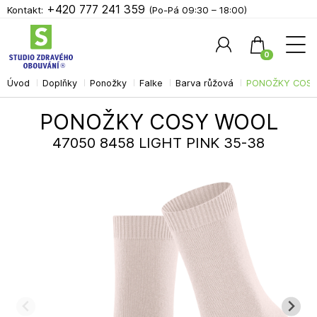
+420 777 241 359
Kontakt:
(Po-Pá 09:30 – 18:00)
0
Úvod
Doplňky
Ponožky
Falke
Barva růžová
PONOŽKY COSY 
Hledat
PONOŽKY COSY WOOL
47050 8458 LIGHT PINK 35-38