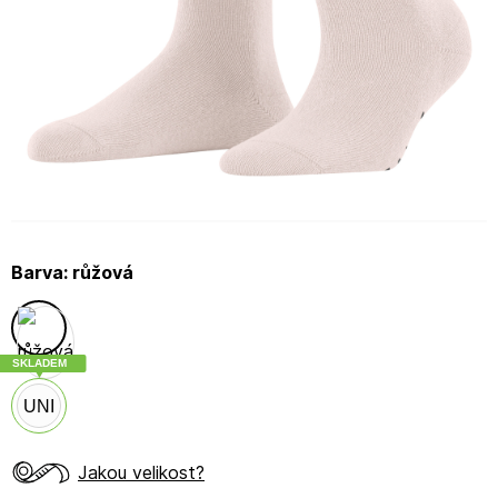
Barva:
růžová
SKLADEM
UNI
Jakou velikost?