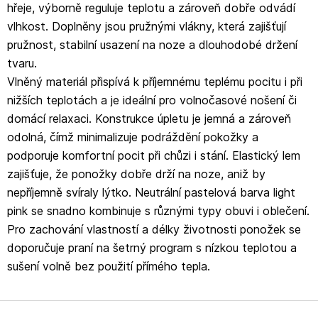
hřeje, výborně reguluje teplotu a zároveň dobře odvádí
vlhkost. Doplněny jsou pružnými vlákny, která zajišťují
pružnost, stabilní usazení na noze a dlouhodobé držení
tvaru.
Vlněný materiál přispívá k příjemnému teplému pocitu i při
nižších teplotách a je ideální pro volnočasové nošení či
domácí relaxaci. Konstrukce úpletu je jemná a zároveň
odolná, čímž minimalizuje podráždění pokožky a
podporuje komfortní pocit při chůzi i stání. Elastický lem
zajišťuje, že ponožky dobře drží na noze, aniž by
nepříjemně svíraly lýtko. Neutrální pastelová barva light
pink se snadno kombinuje s různými typy obuvi i oblečení.
Pro zachování vlastností a délky životnosti ponožek se
doporučuje praní na šetrný program s nízkou teplotou a
sušení volně bez použití přímého tepla.