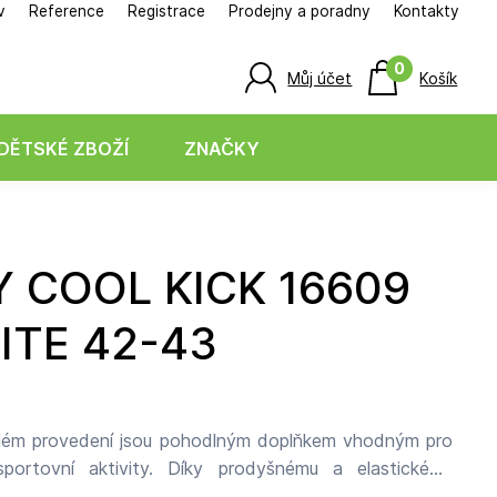
v
Reference
Registrace
Prodejny a poradny
Kontakty
0
Můj účet
Košík
DĚTSKÉ ZBOŽÍ
ZNAČKY
ITE 42-43
ílém provedení jsou pohodlným doplňkem vhodným pro
portovní aktivity. Díky prodyšnému a elastickému
dět vlhkost a udržovat nohy v suchu a komfortu i při