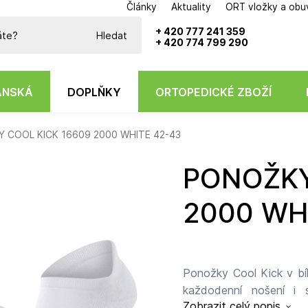
Články
Aktuality
ORT vložky a obu
Potřebujete poradit?
+ 420 777 241 359
Hledat
+ 420 774 799 290
ÁNSKÁ
DOPLŇKY
ORTOPEDICKÉ ZBOŽÍ
 COOL KICK 16609 2000 WHITE 42-43
PONOŽKY COOL KICK 16609
2000 WH
Ponožky Cool Kick v b
každodenní nošení i s
Zobrazit celý popis
materiálu pomáhají odvá