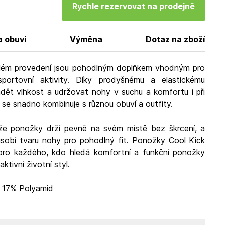
Rychle rezervovat na prodejně
a obuvi
Výměna
Dotaz na zboží
ílém provedení jsou pohodlným doplňkem vhodným pro
portovní aktivity. Díky prodyšnému a elastickému
dět vlhkost a udržovat nohy v suchu a komfortu i při
a se snadno kombinuje s různou obuví a outfity.
, že ponožky drží pevně na svém místě bez škrcení, a
ůsobí tvaru nohy pro pohodlný fit. Ponožky Cool Kick
 pro každého, kdo hledá komfortní a funkční ponožky
ktivní životní styl.
, 17% Polyamid