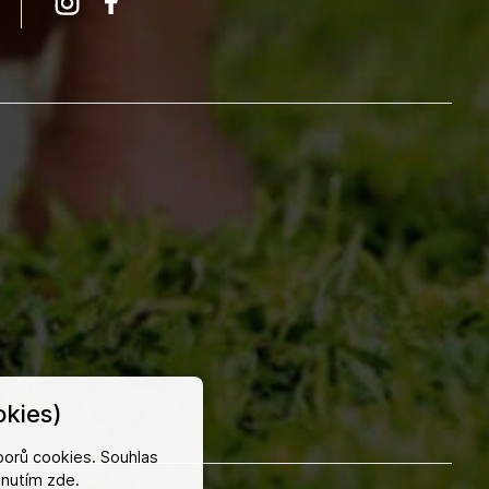
kies)
orů cookies. Souhlas
iknutím
zde
.