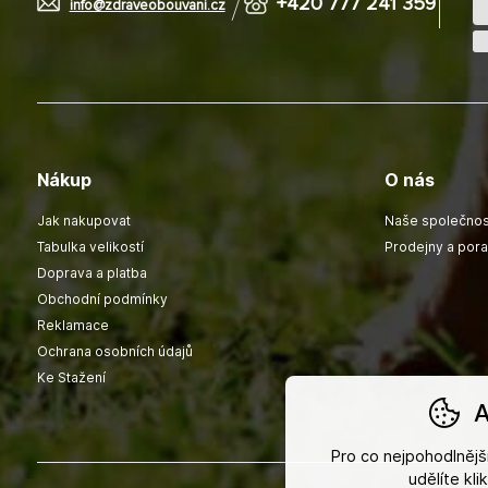
+420 777 241 359
info@zdraveobouvani.cz
Nákup
O nás
Jak nakupovat
Naše společnos
Tabulka velikostí
Prodejny a por
Doprava a platba
Obchodní podmínky
Reklamace
Ochrana osobních údajů
Ke Stažení
A
Pro co nejpohodlněj
udělíte kl