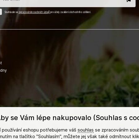
Souhlasím se
zpracováním osobních údajů
pro účely zasílání obchodního sdělení.
t
adny
by se Vám lépe nakupovalo (Souhlas s coo
ší používání eshopu potřebujeme váš
souhlas
se zpracováním soub
iknutím na tlačítko "Souhlasím", můžete jej však také odmítnout kl