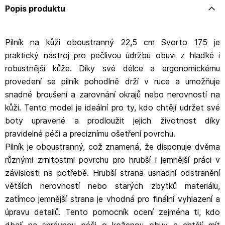
Popis produktu
Pilník na kůži oboustranný 22,5 cm Svorto 175 je
praktický nástroj pro pečlivou údržbu obuvi z hladké i
robustnější kůže. Díky své délce a ergonomickému
provedení se pilník pohodlně drží v ruce a umožňuje
snadné broušení a zarovnání okrajů nebo nerovností na
kůži. Tento model je ideální pro ty, kdo chtějí udržet své
boty upravené a prodloužit jejich životnost díky
pravidelné péči a preciznímu ošetření povrchu.
Pilník je oboustranný, což znamená, že disponuje dvěma
různými zrnitostmi povrchu pro hrubší i jemnější práci v
závislosti na potřebě. Hrubší strana usnadní odstranění
větších nerovností nebo starých zbytků materiálu,
zatímco jemnější strana je vhodná pro finální vyhlazení a
úpravu detailů. Tento pomocník ocení zejména ti, kdo