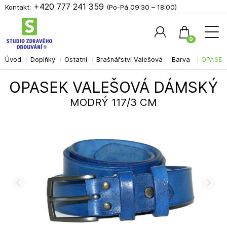
+420 777 241 359
Kontakt:
(Po-Pá 09:30 – 18:00)
0
Úvod
Doplňky
Ostatní
Brašnářství Valešová
Barva
OPASEK
Hledat
OPASEK VALEŠOVÁ DÁMSKÝ
MODRÝ 117/3 CM