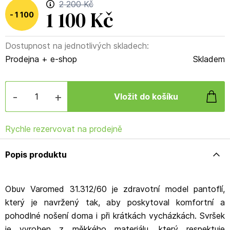
2 200 Kč
1 100 Kč
1 100
Dostupnost na jednotlivých skladech:
Kč
(
50
%
)
Prodejna + e-shop
Skladem
-
+
Rychle rezervovat na prodejně
Popis produktu
Obuv Varomed 31.312/60 je zdravotní model pantoflí,
který je navržený tak, aby poskytoval komfortní a
pohodlné nošení doma i při krátkách vycházkách. Svršek
je vyroben z měkkého materiálu, který respektuje