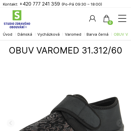
+420 777 241 359
Kontakt:
(Po-Pá 09:30 – 18:00)
0
Úvod
Dámská
Vycházková
Varomed
Barva černá
OBUV VA
Hledat
OBUV VAROMED 31.312/60