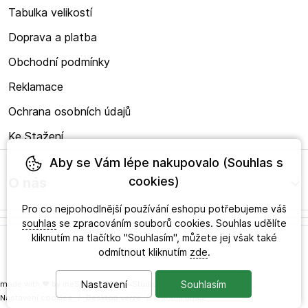
Tabulka velikostí
Doprava a platba
Obchodní podmínky
Reklamace
Ochrana osobních údajů
Ke Stažení
Aby se Vám lépe nakupovalo (Souhlas s
cookies)
O nás
Pro co nejpohodlnější používání eshopu potřebujeme váš
souhlas
se zpracováním souborů cookies. Souhlas udělíte
kliknutím na tlačítko "Souhlasím", můžete jej však také
odmítnout kliknutím
zde
.
Nastavení
Souhlasím
made with
❤
by
ineShop
© 2026 - Studio zdravého obouvání s.r.o.
Nastavení cookies
/
Desktop verze
/
Osobní údaje