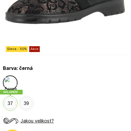
Sleva
-
50
%
Akce
Barva:
černá
SKLADEM
37
39
Jakou velikost?