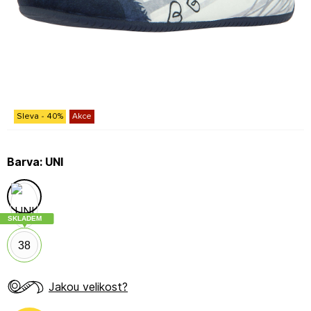
Sleva
-
40
%
Akce
Barva:
UNI
SKLADEM
38
Jakou velikost?