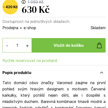
1 050 Kč
630 Kč
420 Kč
Dostupnost na jednotlivých skladech:
(
40
%
)
Prodejna + e-shop
Skladem
-
+
Rychle rezervovat na prodejně
Popis produktu
Tato domácí obuv značky Varomed zaujme na první
pohled svým hravým designem s motivem Červené
karkulky, který potěší nejen děti, ale i dospělé s
mladistvým duchem. Barevná kombinace tmavě modré a
jemných šedých odstínů s kontrastní červenou kapucí