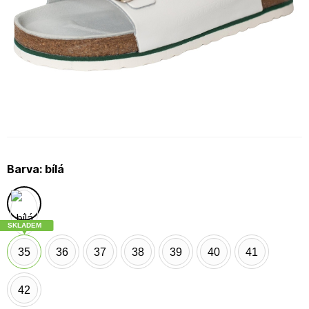
Barva:
bílá
SKLADEM
35
36
37
38
39
40
41
42