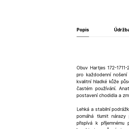
Popis
Údržb
Obuv Hartjes 172-1711-
pro každodenní nošení 
kvalitní hladké kůže pů
častém používání. Ana
postavení chodidla a zmír
Lehká a stabilní podráž
pomáhá tlumit nárazy p
přispívá k příjemném