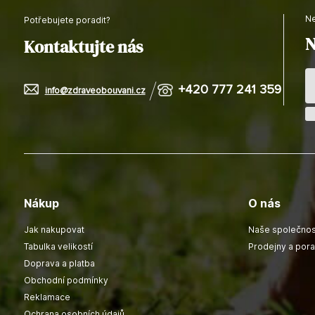
Potřebujete poradit?
N
Kontaktujte nás
+420 777 241 359
info@zdraveobouvani.cz
Nákup
O nás
Jak nakupovat
Naše společnos
Tabulka velikostí
Prodejny a por
Doprava a platba
Obchodní podmínky
Reklamace
Ochrana osobních údajů