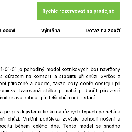
Rychle rezervovat na prodejně
a obuvi
Výměna
Dotaz na zboží
21-01-01 je pohodlný model kotníkových bot navržený
s důrazem na komfort a stabilitu při chůzi. Svršek z
sobí přirozeně a odolně, takže boty dobře obstojí i při
tomicky tvarovaná stélka pomáhá podpořit přirozené
nit únavu nohou i při delší chůzi nebo stání.
ka přispívá k jistému kroku na různých typech povrchů a
ři chůzi. Vnitřní podšívka zvyšuje pohodlí nošení a
u pocitu během celého dne. Tento model se snadno