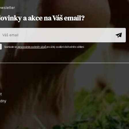
newsletter
ovinky a akce na Váš email?
Souhlasím se
zpracováním osobních údajů
pro účely zasílání obchodního sdělení.
t
adny