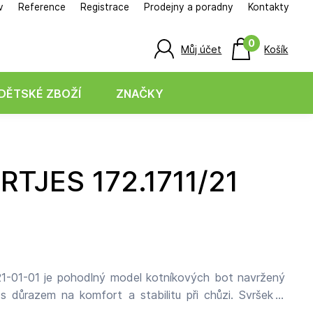
v
Reference
Registrace
Prodejny a poradny
Kontakty
0
Můj účet
Košík
DĚTSKÉ ZBOŽÍ
ZNAČKY
21-01-01 je pohodlný model kotníkových bot navržený
s důrazem na komfort a stabilitu při chůzi. Svršek z
sobí přirozeně a odolně, takže boty dobře obstojí i při