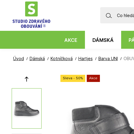
AKCE
DÁMSKÁ
P
Úvod
Dámská
Kotníčková
Hartjes
Barva UNI
OBUV
Sleva
-
50
%
Akce