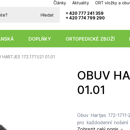
Články
Aktuality
ORT vložky a obu
Potřebujete poradit?
+ 420 777 241 359
Hledat
+ 420 774 799 290
ÁNSKÁ
DOPLŇKY
ORTOPEDICKÉ ZBOŽÍ
 HARTJES 172.1711/21 01.01
OBUV HARTJES 172.1711/21
01.01
Obuv Hartjes 172-1711-
pro každodenní nošení 
Zobrazit celý popis
kvalitní hladké kůže pů