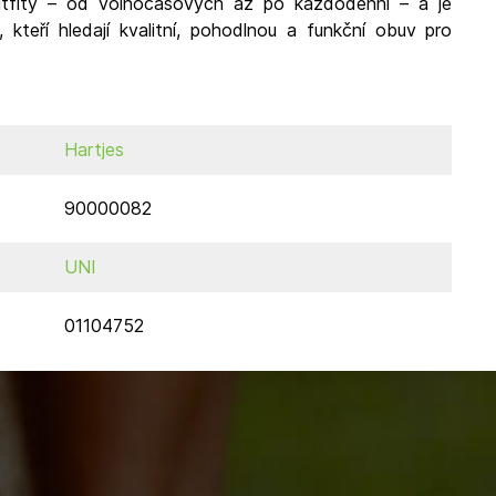
utfity – od volnočasových až po každodenní – a je
kteří hledají kvalitní, pohodlnou a funkční obuv pro
Hartjes
90000082
UNI
01104752