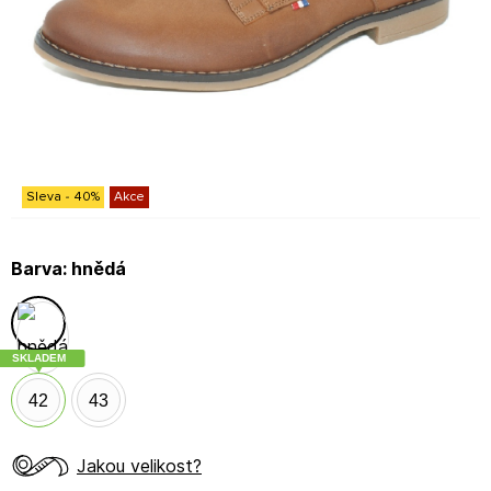
Sleva
-
40
%
Akce
Barva:
hnědá
SKLADEM
42
43
Jakou velikost?