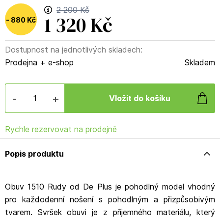
2 200 Kč
1 320 Kč
880 Kč
Dostupnost na jednotlivých skladech:
(
40
%
)
Prodejna + e-shop
Skladem
-
+
Rychle rezervovat na prodejně
Popis produktu
Obuv 1510 Rudy od De Plus je pohodlný model vhodný
pro každodenní nošení s pohodlným a přizpůsobivým
tvarem. Svršek obuvi je z příjemného materiálu, který