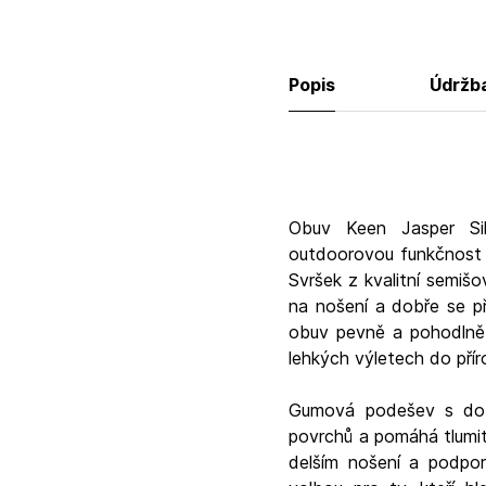
Popis
Údržb
Obuv Keen Jasper Sil
outdoorovou funkčnost 
Svršek z kvalitní semiš
na nošení a dobře se př
obuv pevně a pohodlně u
lehkých výletech do přír
Gumová podešev s dobr
povrchů a pomáhá tlumit 
delším nošení a podpor