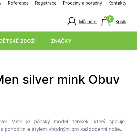
v
Reference
Registrace
Prodejny a poradny
Kontakty
0
Můj účet
Košík
DĚTSKÉ ZBOŽÍ
ZNAČKY
ver Mink je pánský model tenisek, který spojuje
s pohodlím a stylem vhodným pro každodenní nošení.
ové kůže působí přirozeně a odolně, zároveň je příjemný