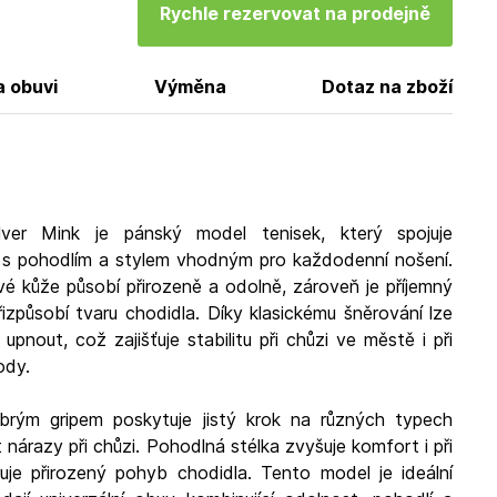
Rychle rezervovat na prodejně
a obuvi
Výměna
Dotaz na zboží
ver Mink je pánský model tenisek, který spojuje
s pohodlím a stylem vhodným pro každodenní nošení.
ové kůže působí přirozeně a odolně, zároveň je příjemný
izpůsobí tvaru chodidla. Díky klasickému šněrování lze
pnout, což zajišťuje stabilitu při chůzi ve městě i při
ody.
ým gripem poskytuje jistý krok na různých typech
nárazy při chůzi. Pohodlná stélka zvyšuje komfort i při
uje přirozený pohyb chodidla. Tento model je ideální