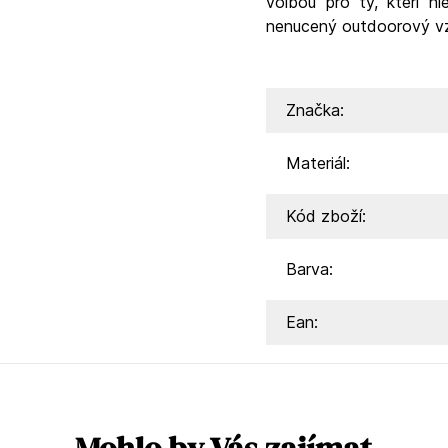
volbou pro ty, kteří hl
nenucený outdoorový vz
Značka:
Materiál:
Kód zboží:
Barva:
Ean: