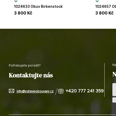
1024633 Obuv Birkenstock
1024657 O
3 800
Kč
3 800
Kč
Potřebujete poradit?
N
Kontaktujte nás
+420 777 241 359
info@zdraveobouvani.cz