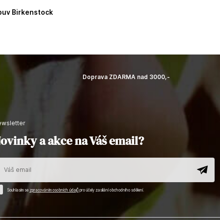
buv Birkenstock
Doprava ZDARMA nad 3000,-
newsletter
ovinky a akce na Váš email?
Souhlasím se
zpracováním osobních údajů
pro účely zasílání obchodního sdělení.