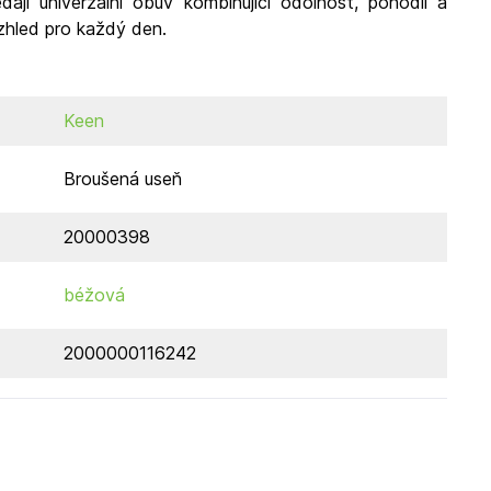
edají univerzální obuv kombinující odolnost, pohodlí a
hled pro každý den.
Keen
Broušená useň
20000398
béžová
2000000116242