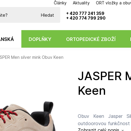
Články
Aktuality
ORT vložky a obu
Potřebujete poradit?
+ 420 777 241 359
Hledat
+ 420 774 799 290
ÁNSKÁ
DOPLŇKY
ORTOPEDICKÉ ZBOŽÍ
SPER Men silver mink Obuv Keen
JASPER Men silver mink Obuv
Keen
Obuv Keen Jasper Sil
outdoorovou funkčnost 
Zobrazit celý popis
Svršek z kvalitní semiš