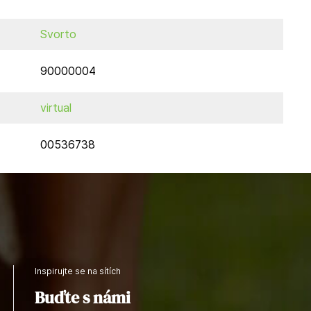
Svorto
90000004
virtual
00536738
Inspirujte se na sítích
Buďte s námi