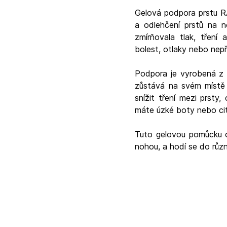
Gelová podpora prstu R
a odlehčení prstů na 
zmírňovala tlak, tření
bolest, otlaky nebo nepř
Podpora je vyrobená z 
zůstává na svém místě i
snížit tření mezi prsty
máte úzké boty nebo citl
Tuto gelovou pomůcku oc
nohou, a hodí se do růz