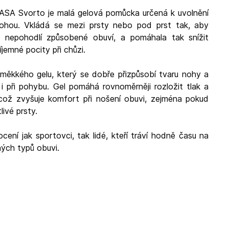
ASA Svorto je malá gelová pomůcka určená k uvolnění
nohou. Vkládá se mezi prsty nebo pod prst tak, aby
 a nepohodlí způsobené obuví, a pomáhala tak snížit
íjemné pocity při chůzi.
měkkého gelu, který se dobře přizpůsobí tvaru nohy a
 při pohybu. Gel pomáhá rovnoměrněji rozložit tlak a
, což zvyšuje komfort při nošení obuvi, zejména pokud
ivé prsty.
ení jak sportovci, tak lidé, kteří tráví hodně času na
ných typů obuvi.