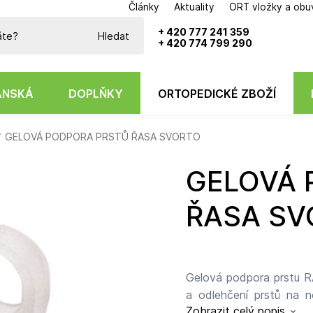
Články
Aktuality
ORT vložky a obu
Potřebujete poradit?
+ 420 777 241 359
Hledat
+ 420 774 799 290
ÁNSKÁ
DOPLŇKY
ORTOPEDICKÉ ZBOŽÍ
GELOVÁ PODPORA PRSTŮ ŘASA SVORTO
GELOVÁ PODPORA PRSTŮ
ŘASA SV
Gelová podpora prstu R
a odlehčení prstů na 
Zobrazit celý popis
zmírňovala tlak, tření