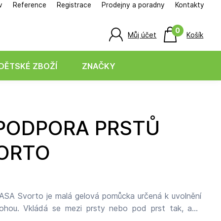
v
Reference
Registrace
Prodejny a poradny
Kontakty
0
Můj účet
Košík
DĚTSKÉ ZBOŽÍ
ZNAČKY
ORTO
ASA Svorto je malá gelová pomůcka určená k uvolnění
nohou. Vkládá se mezi prsty nebo pod prst tak, aby
 a nepohodlí způsobené obuví, a pomáhala tak snížit