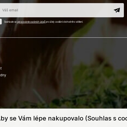
Souhlasím se
zpracováním osobních údajů
pro účely zasílání obchodního sdělení.
t
adny
by se Vám lépe nakupovalo (Souhlas s coo