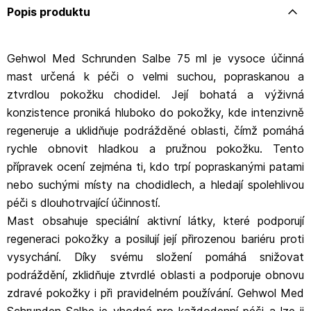
Popis produktu
Gehwol Med Schrunden Salbe 75 ml je vysoce účinná
mast určená k péči o velmi suchou, popraskanou a
ztvrdlou pokožku chodidel. Její bohatá a výživná
konzistence proniká hluboko do pokožky, kde intenzivně
regeneruje a uklidňuje podrážděné oblasti, čímž pomáhá
rychle obnovit hladkou a pružnou pokožku. Tento
přípravek ocení zejména ti, kdo trpí popraskanými patami
nebo suchými místy na chodidlech, a hledají spolehlivou
péči s dlouhotrvající účinností.
Mast obsahuje speciální aktivní látky, které podporují
regeneraci pokožky a posilují její přirozenou bariéru proti
vysychání. Díky svému složení pomáhá snižovat
podráždění, zklidňuje ztvrdlé oblasti a podporuje obnovu
zdravé pokožky i při pravidelném používání. Gehwol Med