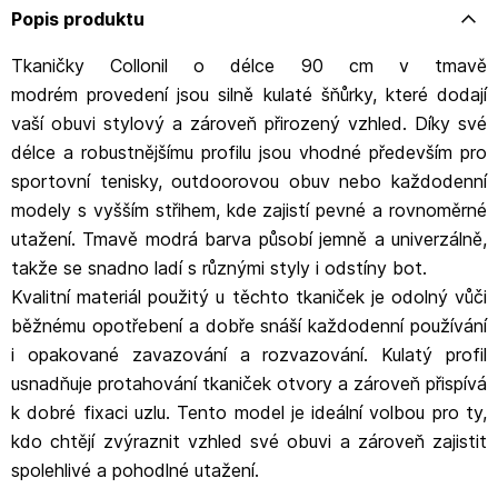
Popis produktu
Tkaničky Collonil o délce 90 cm v tmavě
modrém provedení jsou silně kulaté šňůrky, které dodají
vaší obuvi stylový a zároveň přirozený vzhled. Díky své
délce a robustnějšímu profilu jsou vhodné především pro
sportovní tenisky, outdoorovou obuv nebo každodenní
modely s vyšším střihem, kde zajistí pevné a rovnoměrné
utažení. Tmavě modrá barva působí jemně a univerzálně,
takže se snadno ladí s různými styly i odstíny bot.
Kvalitní materiál použitý u těchto tkaniček je odolný vůči
běžnému opotřebení a dobře snáší každodenní používání
i opakované zavazování a rozvazování. Kulatý profil
usnadňuje protahování tkaniček otvory a zároveň přispívá
k dobré fixaci uzlu. Tento model je ideální volbou pro ty,
kdo chtějí zvýraznit vzhled své obuvi a zároveň zajistit
spolehlivé a pohodlné utažení.