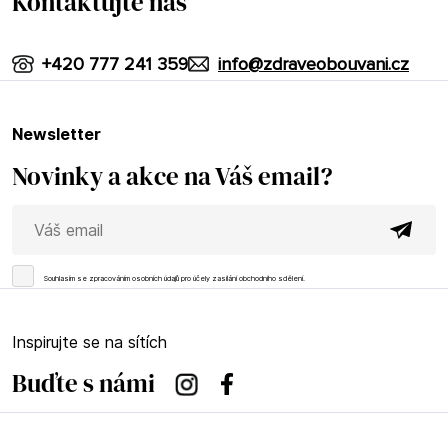
Kontaktujte nás
+420 777 241 359
info@zdraveobouvani.cz
newsletter
Novinky a akce na Váš email?
Souhlasím se
zpracováním osobních údajů
pro účely zasílání obchodního sdělení.
Inspirujte se na sítích
Buďte s námi
Instagram
Facebook