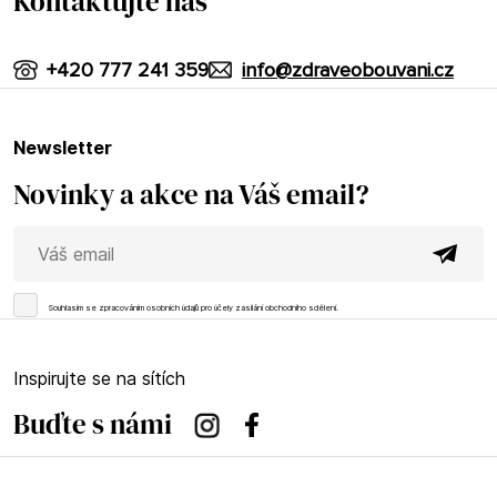
Kontaktujte nás
+420 777 241 359
info@zdraveobouvani.cz
newsletter
Novinky a akce na Váš email?
Souhlasím se
zpracováním osobních údajů
pro účely zasílání obchodního sdělení.
Inspirujte se na sítích
Buďte s námi
Instagram
Facebook