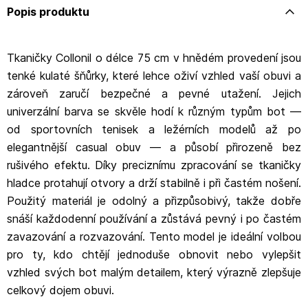
Popis produktu
Tkaničky Collonil o délce 75 cm v hnědém provedení jsou
tenké kulaté šňůrky, které lehce oživí vzhled vaší obuvi a
zároveň zaručí bezpečné a pevné utažení. Jejich
univerzální barva se skvěle hodí k různým typům bot —
od sportovních tenisek a ležérních modelů až po
elegantnější casual obuv — a působí přirozeně bez
rušivého efektu. Díky preciznímu zpracování se tkaničky
hladce protahují otvory a drží stabilně i při častém nošení.
Použitý materiál je odolný a přizpůsobivý, takže dobře
snáší každodenní používání a zůstává pevný i po častém
zavazování a rozvazování. Tento model je ideální volbou
pro ty, kdo chtějí jednoduše obnovit nebo vylepšit
vzhled svých bot malým detailem, který výrazně zlepšuje
celkový dojem obuvi.