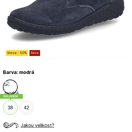
Sleva
-
50
%
Akce
Barva:
modrá
SKLADEM
38
42
Jakou velikost?