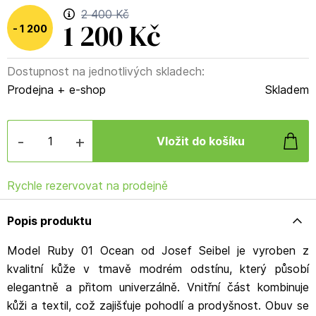
2 400 Kč
1 200 Kč
1 200
Dostupnost na jednotlivých skladech:
Kč
(
50
%
)
Prodejna + e-shop
Skladem
-
+
Rychle rezervovat na prodejně
Popis produktu
Model Ruby 01 Ocean od Josef Seibel je vyroben z
kvalitní kůže v tmavě modrém odstínu, který působí
elegantně a přitom univerzálně. Vnitřní část kombinuje
kůži a textil, což zajišťuje pohodlí a prodyšnost. Obuv se