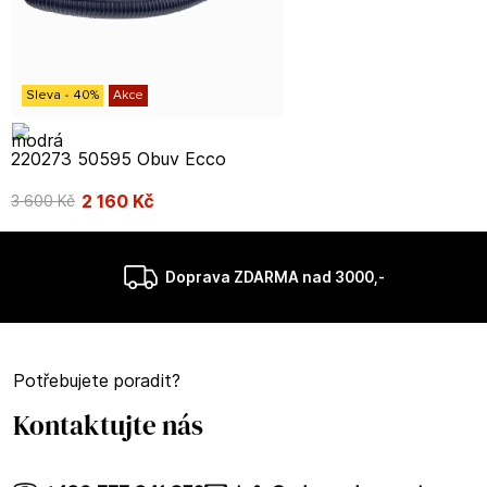
Sleva
-
40
%
Akce
220273 50595 Obuv Ecco
2 160
Kč
3 600
Kč
Doprava ZDARMA nad 3000,-
Potřebujete poradit?
Kontaktujte nás