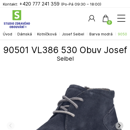
+420 777 241 359
Kontakt:
(Po-Pá 09:30 – 18:00)
0
Úvod
Dámská
Kotníčková
Josef Seibel
Barva modrá
90501 
Hledat
90501 VL386 530 Obuv Josef
Seibel