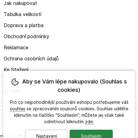
Jak nakupovat
Tabulka velikostí
Doprava a platba
Obchodní podmínky
Reklamace
Ochrana osobních údajů
Ke Stažení
Aby se Vám lépe nakupovalo (Souhlas s
cookies)
O nás
Pro co nejpohodlnější používání eshopu potřebujeme váš
souhlas
se zpracováním souborů cookies. Souhlas udělíte
kliknutím na tlačítko "Souhlasím", můžete jej však také
odmítnout kliknutím
zde
.
Nastavení
Souhlasím
made with
❤
by
ineShop
© 2026 - Studio zdravého obouvání s.r.o.