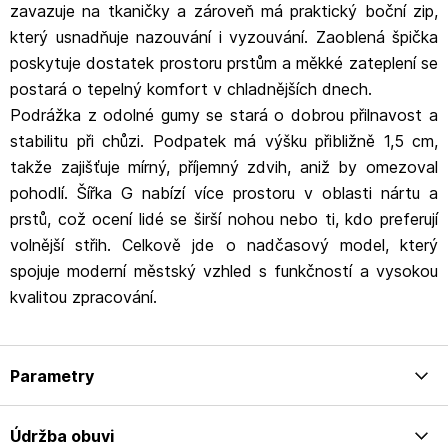
zavazuje na tkaničky a zároveň má praktický boční zip,
který usnadňuje nazouvání i vyzouvání. Zaoblená špička
poskytuje dostatek prostoru prstům a měkké zateplení se
postará o tepelný komfort v chladnějších dnech.
Podrážka z odolné gumy se stará o dobrou přilnavost a
stabilitu při chůzi. Podpatek má výšku přibližně 1,5 cm,
takže zajišťuje mírný, příjemný zdvih, aniž by omezoval
pohodlí. Šířka G nabízí více prostoru v oblasti nártu a
prstů, což ocení lidé se širší nohou nebo ti, kdo preferují
volnější střih. Celkově jde o nadčasový model, který
spojuje moderní městský vzhled s funkčností a vysokou
kvalitou zpracování.
Parametry
Údržba obuvi