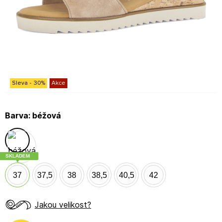
Sleva
-
30
%
Akce
Barva:
béžová
SKLADEM
37
37,5
38
38,5
40,5
42
Jakou velikost?