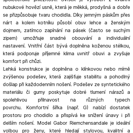
nubukové hovězí usně, která je měkká, prodyšná a dobře
se přizpůsobuje tvaru chodidla. Díky jemným páskům přes
nárt a kolem kotníku působí obuv lehce a ženským
dojmem, zatímco zapínání na pásek (často se suchým
zipem) umožňuje snadné obouvání a individuální
nastavení. Vnitřní část bývá doplněna koženou stélkou,
která podporuje příjemné klima uvnitř obuvi a zvyšuje
komfort při chůzi.
Lehká konstrukce je doplněna o klínkovou nebo mírně
zvýšenou podešev, která zajišťuje stabilitu a pohodlný
došlap při každodenním nošení. Podešev ze syntetického
materiálu či gumy poskytuje dobré tlumení nárazů a
spolehlivou přilnavost na různých typech
povrchu. Komfortní šířka (např. G) nabízí dostatek
prostoru pro chodidlo a přispívá ke snížení únavy i při
delším nošení. Model Gabor Riemchensandale je ideální
volbou pro ženy, které hledají stylovou, kvalitní a