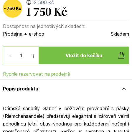
2 500 Kč
1 750 Kč
750 Kč
Dostupnost na jednotlivých skladech:
(
30
%
)
Prodejna + e-shop
Skladem
-
+
Rychle rezervovat na prodejně
Popis produktu
Dámské sandály Gabor v béžovém provedení s pásky
(Riemchensandale) představují elegantní a zároveň velmi
pohodlnou letní obuv vhodnou pro každodenní nošení i
společenské příležitosti. Svršek je vyroben z kvalitní