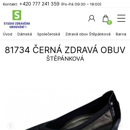
+420 777 241 359
Kontakt:
(Po-Pá 09:30 – 18:00)
0
Úvod
Dámská
Společenská
Zdravá obuv Štěpánková
Barva č
Hledat
81734 ČERNÁ ZDRAVÁ OBUV
ŠTĚPÁNKOVÁ