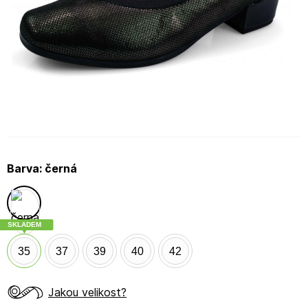
Barva:
černá
SKLADEM
35
37
39
40
42
Jakou velikost?