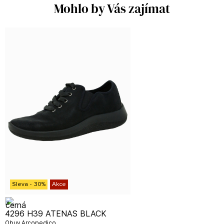
Mohlo by Vás zajímat
Sleva
-
30
%
Akce
4296 H39 ATENAS BLACK
Obuv Arcopedico