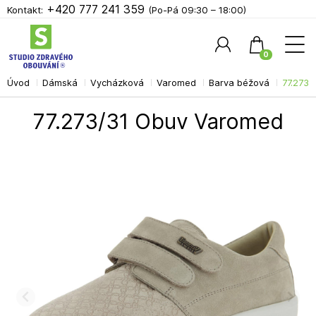
+420 777 241 359
Kontakt:
(Po-Pá 09:30 – 18:00)
0
Úvod
Dámská
Vycházková
Varomed
Barva béžová
77.273
Hledat
77.273/31 Obuv Varomed