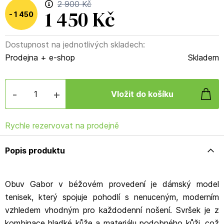
2 900 Kč
1 450 Kč
1 450
Dostupnost na jednotlivých skladech:
Kč
(
50
%
)
Prodejna + e-shop
Skladem
-
+
Rychle rezervovat na prodejně
Popis produktu
Obuv Gabor v béžovém provedení je dámský model
tenisek, který spojuje pohodlí s nenuceným, moderním
vzhledem vhodným pro každodenní nošení. Svršek je z
kombinace hladké kůže a materiálu podobného kůži, což