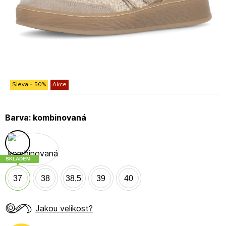
Sleva
-
50
%
Akce
Barva:
kombinovaná
SKLADEM
37
38
38,5
39
40
Jakou velikost?