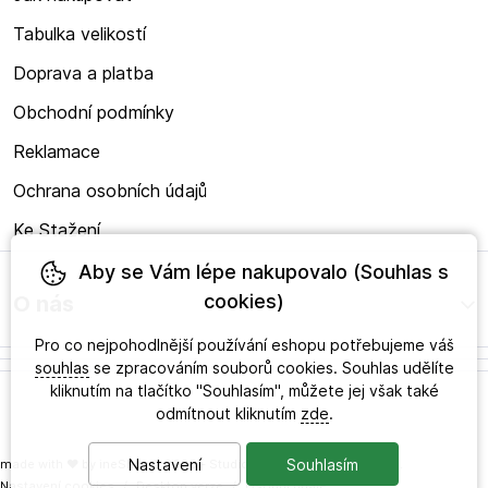
Tabulka velikostí
Doprava a platba
Obchodní podmínky
Reklamace
Ochrana osobních údajů
Ke Stažení
Aby se Vám lépe nakupovalo (Souhlas s
cookies)
O nás
Pro co nejpohodlnější používání eshopu potřebujeme váš
souhlas
se zpracováním souborů cookies. Souhlas udělíte
kliknutím na tlačítko "Souhlasím", můžete jej však také
odmítnout kliknutím
zde
.
Nastavení
Souhlasím
made with
❤
by
ineShop
© 2026 - Studio zdravého obouvání s.r.o.
Nastavení cookies
/
Desktop verze
/
Osobní údaje