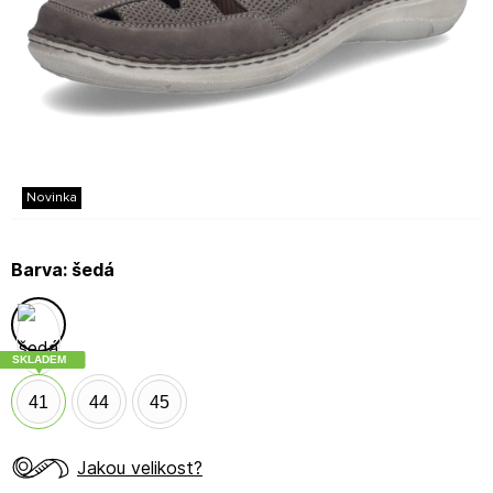
Novinka
Barva:
šedá
SKLADEM
41
44
45
Jakou velikost?