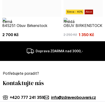
Sleva
-
40
%
Akce
845251 Obuv Birkenstock
OBUV BIRKENSTOCK 
2 700
Kč
1 350
Kč
2 250
Kč
Doprava ZDARMA nad 3000,-
Potřebujete poradit?
Kontaktujte nás
+420 777 241 359
info@zdraveobouvani.cz