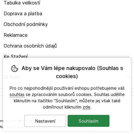
Tabulka velikostí
Doprava a platba
Obchodní podmínky
Reklamace
Ochrana osobních údajů
Ke Stažení
Aby se Vám lépe nakupovalo (Souhlas s
cookies)
O nás
Pro co nejpohodlnější používání eshopu potřebujeme váš
souhlas
se zpracováním souborů cookies. Souhlas udělíte
kliknutím na tlačítko "Souhlasím", můžete jej však také
odmítnout kliknutím
zde
.
Nastavení
Souhlasím
made with
❤
by
ineShop
© 2026 - Studio zdravého obouvání s.r.o.
Nastavení cookies
/
Desktop verze
/
Osobní údaje