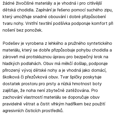
žádné živočišné materiály a je vhodná i pro citlivější
dětská chodidla. Zapínání je řešeno pomocí suchého zipu,
který umožňuje snadné obouvání i dobré přizpůsobení
tvaru nohy. Vnitřní textilní podšívka podporuje komfort při
nošení bez ponožek.
Podešev je vyrobena z lehkého a pružného syntetického
materiálu, který se dobře přizpůsobuje pohybu chodidla a
zároveň má protiskluznou úpravu pro bezpečný krok na
hladkých podlahách. Obuv má měkčí došlap, podporuje
přirozený vývoj dětské nohy a je vhodná jako domácí,
školková či přezůvková obuv. Tvar špičky poskytuje
dostatek prostoru pro prsty a nízká hmotnost boty
zajišťuje, že noha není zbytečně zatěžována. Pro
zachování vlastností materiálu se doporučuje obuv
pravidelně větrat a čistit vlhkým hadříkem bez použití
agresivních čisticích prostředků.