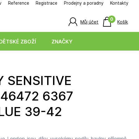
v
Reference
Registrace
Prodejny a poradny
Kontakty
0
Můj účet
Košík
DĚTSKÉ ZBOŽÍ
ZNAČKY
46472 6367
LUE 39-42
e London jsou díky vysokému podílu bavlny příjemně