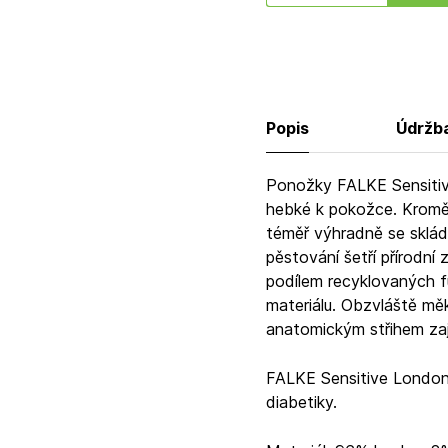
Popis
Údržb
Ponožky FALKE Sensitiv
hebké k pokožce. Kromě 
téměř výhradně se sklád
pěstování šetří přírodn
podílem recyklovaných fu
materiálu. Obzvláště mě
anatomickým střihem zaji
FALKE Sensitive London j
diabetiky.