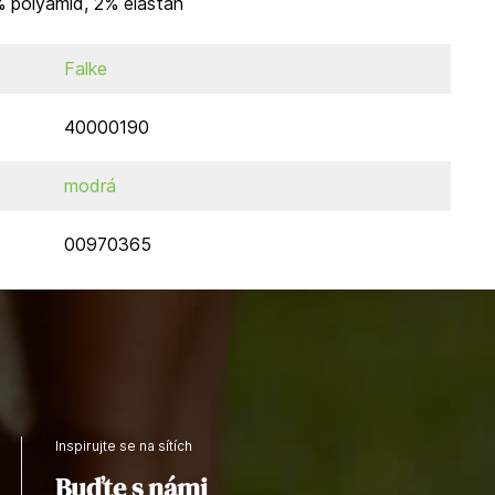
% polyamid, 2% elastan
Falke
40000190
modrá
00970365
Inspirujte se na sítích
Buďte s námi