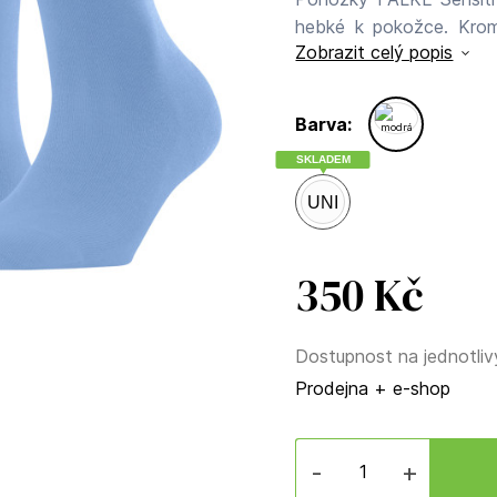
hebké k pokožce. Kromě
Zobrazit celý popis
téměř výhradně se skl
pěstování šetří přírod
podílem recyklovaných 
Barva:
materiálu. Obzvláště
SKLADEM
anatomickým střihem zaj
London je vhodný i pro 
UNI
bavlna, 2% polyamid, 2%
350 Kč
Dostupnost na jednotliv
Prodejna + e-shop
-
+