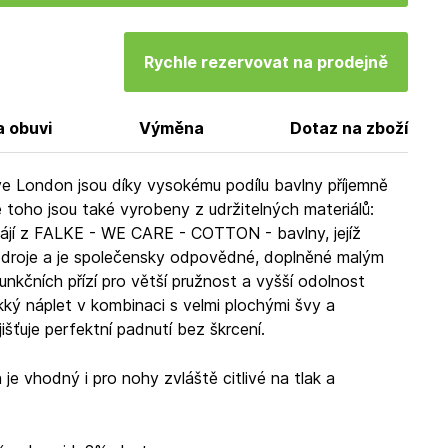
Rychle rezervovat na prodejně
a obuvi
Výměna
Dotaz na zboží
e London jsou díky vysokému podílu bavlny příjemně
toho jsou také vyrobeny z udržitelných materiálů:
ájí z FALKE - WE CARE - COTTON - bavlny, jejíž
í zdroje a je společensky odpovědné, doplněné malým
nkčních přízí pro větší pružnost a vyšší odolnost
kký náplet v kombinaci s velmi plochými švy a
šťuje perfektní padnutí bez škrcení.
e vhodný i pro nohy zvláště citlivé na tlak a