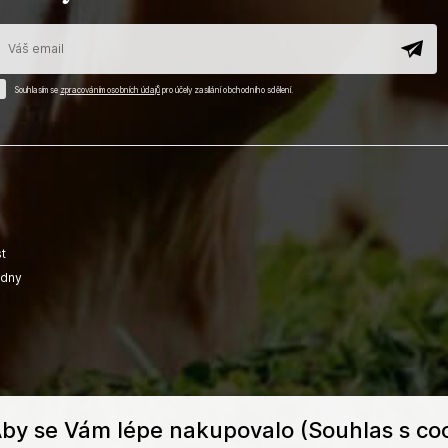
Souhlasím se
zpracováním osobních údajů
pro účely zasílání obchodního sdělení.
t
adny
by se Vám lépe nakupovalo (Souhlas s coo