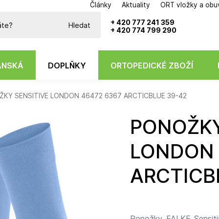
Články
Aktuality
ORT vložky a obu
Potřebujete poradit?
+ 420 777 241 359
Hledat
+ 420 774 799 290
ÁNSKÁ
DOPLŇKY
ORTOPEDICKÉ ZBOŽÍ
KY SENSITIVE LONDON 46472 6367 ARCTICBLUE 39-42
PONOŽKY SENSITIVE
LONDON 
ARCTICB
Ponožky FALKE Sensitiv