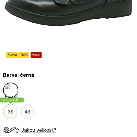
Sleva
-
30
%
Akce
Barva:
černá
SKLADEM
39
43
Jakou velikost?