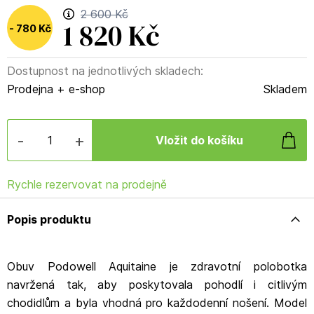
2 600 Kč
1 820 Kč
780 Kč
Dostupnost na jednotlivých skladech:
(
30
%
)
Prodejna + e-shop
Skladem
-
+
Rychle rezervovat na prodejně
Popis produktu
Obuv Podowell Aquitaine je zdravotní polobotka
navržená tak, aby poskytovala pohodlí i citlivým
chodidlům a byla vhodná pro každodenní nošení. Model