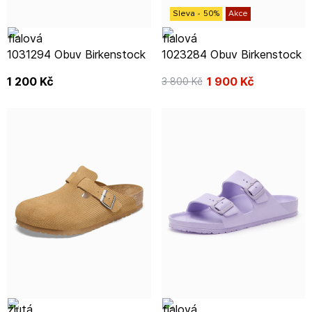
Sleva
-
50
%
Akce
1031294 Obuv Birkenstock
1023284 Obuv Birkenstock
1 200
Kč
1 900
Kč
3 800
Kč