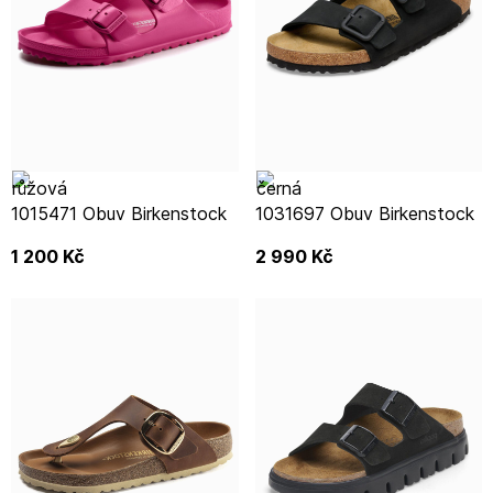
1015471 Obuv Birkenstock
1031697 Obuv Birkenstock
1 200
Kč
2 990
Kč