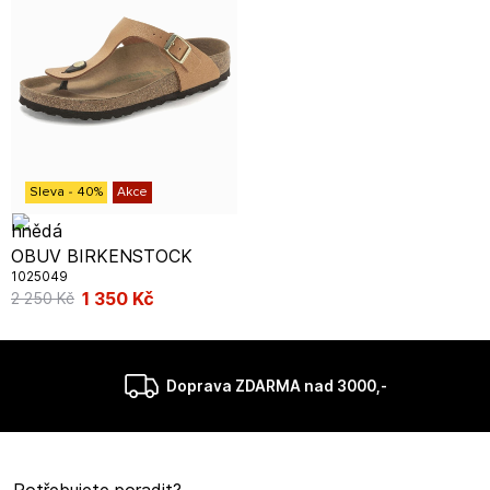
Sleva
-
40
%
Akce
OBUV BIRKENSTOCK
1025049
1 350
Kč
2 250
Kč
Doprava ZDARMA nad 3000,-
Potřebujete poradit?