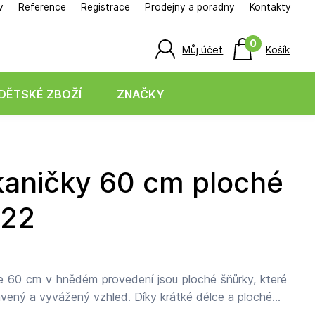
v
Reference
Registrace
Prodejny a poradny
Kontakty
0
Můj účet
Košík
DĚTSKÉ ZBOŽÍ
ZNAČKY
522
ce 60 cm v hnědém provedení jsou ploché šňůrky, které
vený a vyvážený vzhled. Díky krátké délce a plochému
 nízké tenisky, mokasíny a lehčí volnočasovou obuv, kde