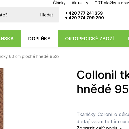
Články
Aktuality
ORT vložky a obu
Potřebujete poradit?
+ 420 777 241 359
Hledat
+ 420 774 799 290
ÁNSKÁ
DOPLŇKY
ORTOPEDICKÉ ZBOŽÍ
aničky 60 cm ploché hnědé 9522
Collonil tkaničky 60 cm ploché
hnědé 9
Tkaničky Collonil o dél
dodají vašim botám upra
Zobrazit celý popis
profilu jsou ideální pro