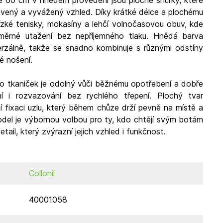
ce 60 cm v hnědém provedení jsou ploché šňůrky, které
vený a vyvážený vzhled. Díky krátké délce a plochému
 nízké tenisky, mokasíny a lehčí volnočasovou obuv, kde
ěrné utažení bez nepříjemného tlaku. Hnědá barva
erzálně, takže se snadno kombinuje s různými odstíny
é nošení.
to tkaniček je odolný vůči běžnému opotřebení a dobře
í i rozvazování bez rychlého třepení. Plochý tvar
lní fixaci uzlu, který během chůze drží pevně na místě a
del je výbornou volbou pro ty, kdo chtějí svým botám
etail, který zvýrazní jejich vzhled i funkčnost.
Collonil
40001058