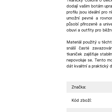
Tkaničky Collonil o dél
dodají vašim botám upra
profilu jsou ideální pro
umožní pevné a rovnom
působí přirozeně a univ
obuvi a outfity pro běžn
Materiál použitý u těch
snáší časté zavazován
tkaniček zajišťuje stabi
nepovoluje se. Tento mo
dát kvalitní a praktický d
Značka:
Kód zboží: