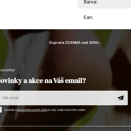
Barva:
Ean:
Doprava ZDARMA nad 3000,-
newsletter
ovinky a akce na Váš email?
Souhlasím se
zpracováním osobních údajů
pro účely zasílání obchodního sdělení.