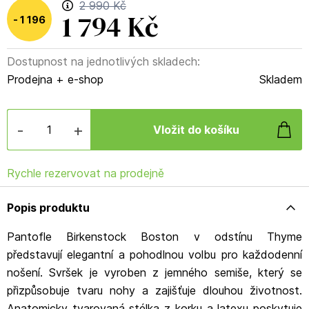
2 990 Kč
1 794 Kč
1 196
Dostupnost na jednotlivých skladech:
Kč
(
40
%
)
Prodejna + e-shop
Skladem
-
+
Rychle rezervovat na prodejně
Popis produktu
Pantofle Birkenstock Boston v odstínu Thyme
představují elegantní a pohodlnou volbu pro každodenní
nošení. Svršek je vyroben z jemného semiše, který se
přizpůsobuje tvaru nohy a zajišťuje dlouhou životnost.
Anatomicky tvarovaná stélka z korku a latexu poskytuje