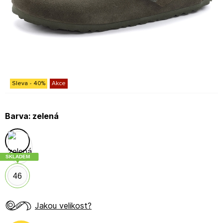
Sleva
-
40
%
Akce
Barva:
zelená
SKLADEM
46
Jakou velikost?