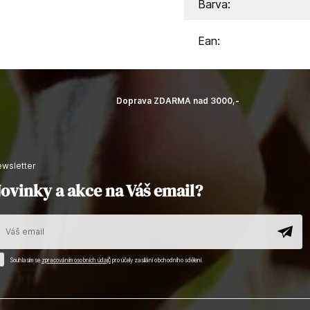
Barva:
Ean:
Doprava ZDARMA nad 3000,-
newsletter
ovinky a akce na Váš email?
Souhlasím se
zpracováním osobních údajů
pro účely zasílání obchodního sdělení.