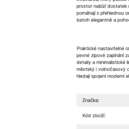
prostor nabízí dostatek 
pomáhají s přehlednou o
batoh elegantně a poho
Praktické nastavitelné r
pevné zipové zapínání z
detaily a minimalistické
městský i volnočasový o
hledají spojení moderní 
Značka:
Kód zboží: