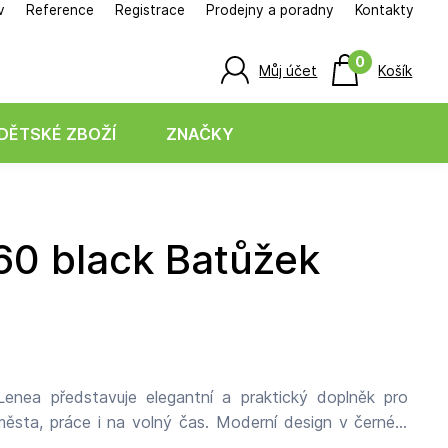
v
Reference
Registrace
Prodejny a poradny
Kontakty
0
Můj účet
Košík
DĚTSKÉ ZBOŽÍ
ZNAČKY
nea představuje elegantní a praktický doplněk pro
ěsta, práce i na volný čas. Moderní design v černém
valitně zpracovaný syntetický materiál s jemnou