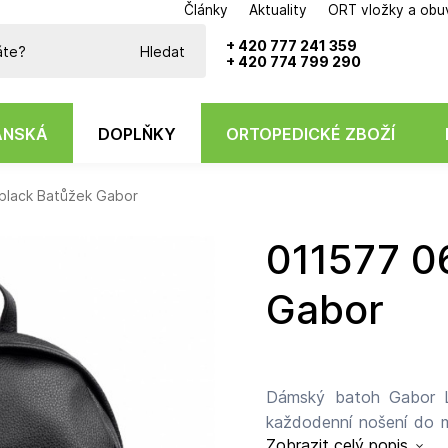
Články
Aktuality
ORT vložky a obu
Potřebujete poradit?
+ 420 777 241 359
Hledat
+ 420 774 799 290
ÁNSKÁ
DOPLŇKY
ORTOPEDICKÉ ZBOŽÍ
black Batůžek Gabor
011577 060 black Batůžek
Gabor
Dámský batoh Gabor Le
každodenní nošení do m
Zobrazit celý popis
provedení doplňuje k