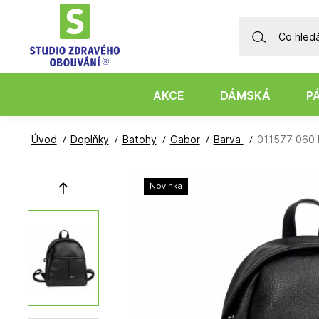
AKCE
DÁMSKÁ
P
Úvod
Doplňky
Batohy
Gabor
Barva
011577 060 
Novinka